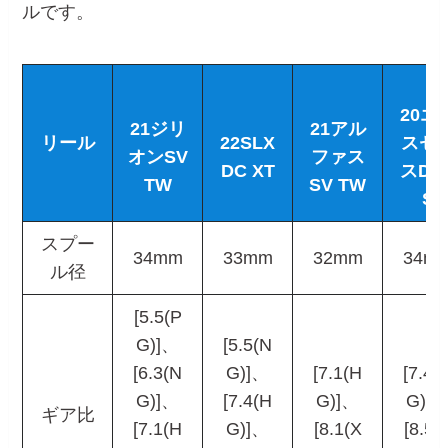
ルです。
20エ
21ジリ
21アル
リール
22SLX
スセ
オンSV
ファス
DC XT
スDC
TW
SV TW
S
スプー
34mm
33mm
32mm
34m
ル径
[5.5(P
G)]、
[5.5(N
[6.3(N
G)]、
[7.1(H
[7.4(
G)]、
[7.4(H
G)]、
G)]
ギア比
[7.1(H
G)]、
[8.1(X
[8.5(