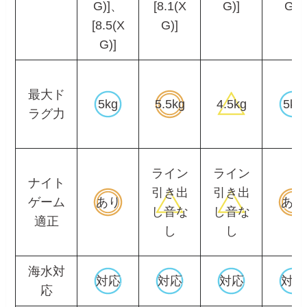
G)]、
[8.1(X
G)]
G)]
[8.5(X
G)]
G)]
最大ド
5kg
5.5kg
4.5kg
5kg
ラグ力
ライン
ライン
ナイト
引き出
引き出
ゲーム
あり
あり
し音な
し音な
適正
し
し
海水対
対応
対応
対応
対応
応