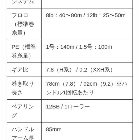
システム
フロロ
8lb：40〜80m / 12lb：25〜50m
（標準巻
糸量）
PE（標準
1号：140m / 1.5号：100m
巻糸量）
ギア比
7.8（H系） / 9.2（XXH系）
巻き取り
78cm（7.8） / 92cm（9.2）※ハ
長さ
ンドル1回転あたり
ベアリン
12BB / 1ローラー
グ
ハンドル
85mm
アーム長