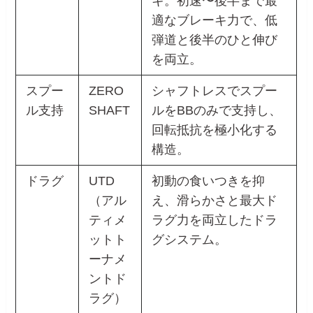
キ。初速〜後半まで最
適なブレーキ力で、低
弾道と後半のひと伸び
を両立。
スプー
ZERO
シャフトレスでスプー
ル支持
SHAFT
ルをBBのみで支持し、
回転抵抗を極小化する
構造。
ドラグ
UTD
初動の食いつきを抑
（アル
え、滑らかさと最大ド
ティメ
ラグ力を両立したドラ
ットト
グシステム。
ーナメ
ントド
ラグ）