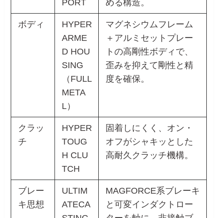
PORT
める構造。
ボディ
HYPER
マグネシウムフレーム
ARME
＋アルミセットプレー
D HOU
トの高剛性ボディで、
SING
歪みを抑えて剛性と精
（FULL
度を確保。
META
L）
クラッ
HYPER
固着しにくく、オン・
チ
TOUG
オフがシャキッとした
H CLU
高耐久クラッチ機構。
TCH
ブレー
ULTIM
MAGFORCE系ブレーキ
キ思想
ATECA
と可変インダクトロー
STING
ターを軸に、非接触ブ