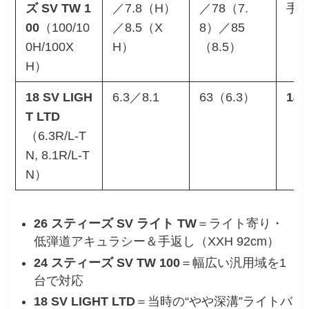
ズ SV TW 1
／7.8（H）
／78（7.
手
00
（100/10
／8.5（X
8）／85
0H/100X
H）
（8.5）
H）
18 SV LIGH
6.3／8.1
63（6.3）
148
T LTD
（6.3R/L-T
N, 8.1R/L-T
N）
26 スティーズ SV ライト TW
＝ライト寄り・
低弾道アキュラシー＆手返し（XXH 92cm）
24 スティーズ SV TW 100
＝幅広い汎用域を1
台で対応
18 SV LIGHT LTD
＝当時の“やや深溝”ライトバ