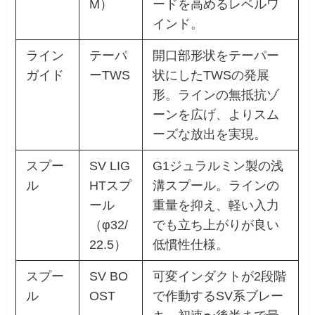
M）
ードを高めるレベルワ
インド。
ライン
テーパ
開口部形状をテーパー
ガイド
ーTWS
状にしたTWSの発展
形。ラインの無抵抗ゾ
ーンを広げ、よりスム
ーズな放出を実現。
スプー
SV LIG
G1ジュラルミン製の浅
ル
HTスプ
溝スプール。ラインの
ール
重量を抑え、軽い入力
（φ32/
でも立ち上がりが良い
22.5）
低慣性仕様。
スプー
SV BO
可変インダクトが2段階
ル
OST
で作動するSV系ブレー