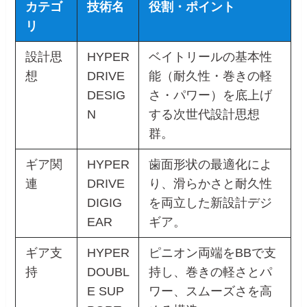
カテゴ
技術名
役割・ポイント
リ
設計思
HYPER
ベイトリールの基本性
想
DRIVE
能（耐久性・巻きの軽
DESIG
さ・パワー）を底上げ
N
する次世代設計思想
群。
ギア関
HYPER
歯面形状の最適化によ
連
DRIVE
り、滑らかさと耐久性
DIGIG
を両立した新設計デジ
EAR
ギア。
ギア支
HYPER
ピニオン両端をBBで支
持
DOUBL
持し、巻きの軽さとパ
E SUP
ワー、スムーズさを高