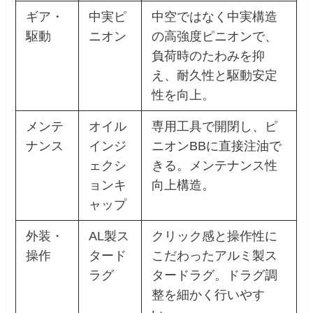
ギア・
中実ピ
中空ではなく中実構造
駆動
ニオン
の高強度ピニオンで、
負荷時のたわみを抑
え、耐久性と駆動安定
性を向上。
メンテ
オイル
専用工具で開閉し、ピ
ナンス
インジ
ニオンBBに直接注油で
ェクシ
きる。メンテナンス性
ョンキ
向上構造。
ャップ
外装・
AL製ス
クリック感と操作性に
操作
タード
こだわったアルミ製ス
ラグ
タードラグ。ドラグ調
整を細かく行いやす