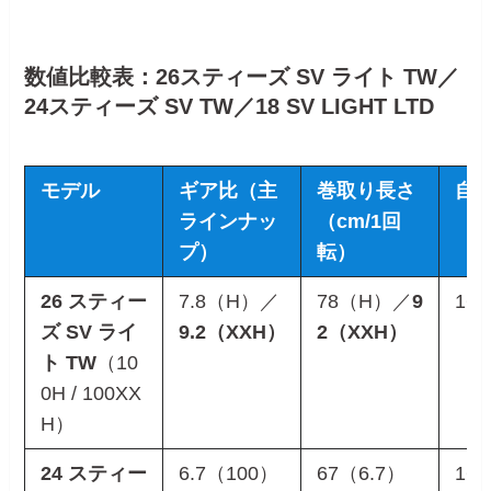
数値比較表：26スティーズ SV ライト TW／
24スティーズ SV TW／18 SV LIGHT LTD
モデル
ギア比（主
巻取り長さ
自
ラインナッ
（cm/1回
プ）
転）
26 スティー
7.8（H）／
78（H）／
9
160
ズ SV ライ
9.2（XXH）
2（XXH）
ト TW
（10
0H / 100XX
H）
24 スティー
6.7（100）
67（6.7）
16