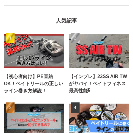
人気記事
【初心者向け】PE直結
【インプレ】23SS AIR TW
OK！ベイトリールの正しい
がヤバイ！ベイトフィネス
ライン巻き方解説！
最高性能⁉