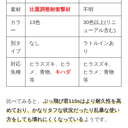
素材
比重調整耐衝撃材
不明
カラ
13色
30色以上(リニ
ー
ューアル含む)
別タ
なし
ラトルインあ
イプ
り
対応
ヒラスズキ、ヒラ
ヒラスズキ、
魚種
メ、青物、
キハダ
ヒラメ、青物
等
等
比べてみると、
ぶっ飛び君115sはより耐久性を高
めており、かなりタフな状況だったり乱暴な使い
方をしても壊れにくくなっている
ようです。